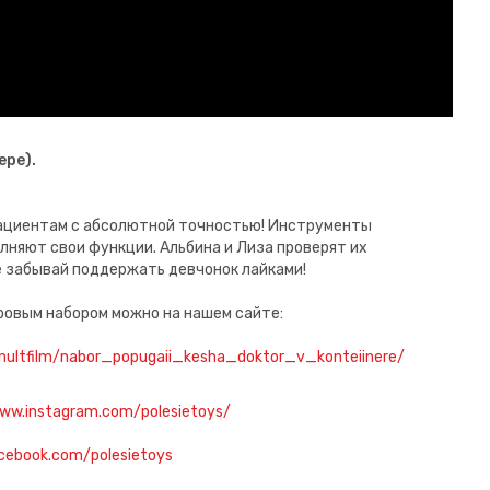
ере).
пациентам с абсолютной точностью! Инструменты
лняют свои функции. Альбина и Лиза проверят их
не забывай поддержать девчонок лайками!
ровым набором можно на нашем сайте:
multfilm/nabor_popugaii_kesha_doktor_v_konteiinere/
www.instagram.com/polesietoys/
cebook.com/polesietoys