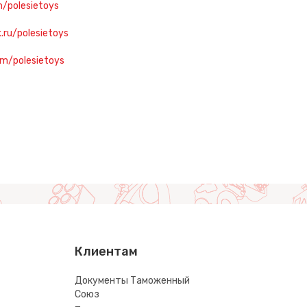
m/polesietoys
k.ru/polesietoys
om/polesietoys
Клиентам
Документы Таможенный
Союз