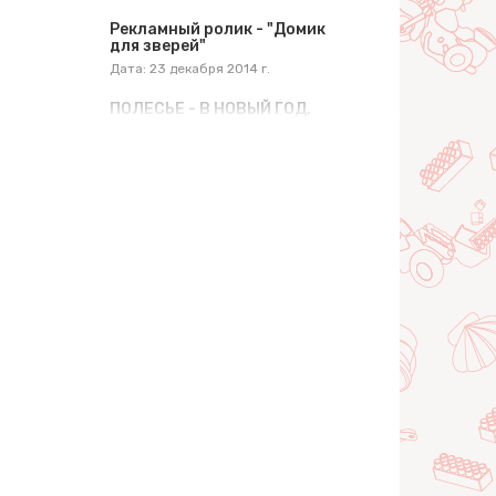
Рекламный ролик - "Домик
для зверей"
Дата: 23 декабря 2014 г.
ПОЛЕСЬЕ - В НОВЫЙ ГОД,
ИГРАЮЧИ!
Дата: 24 декабря 2014 г.
Рекламный ролик "Наборы
инструментов"
Дата: 6 марта 2015 г.
Рекламный ролик
"Спецтехника Wader"
Дата: 9 марта 2015 г.
RC Drift на празднике
детской игрушки Полесье
Дата: 10 июня 2015 г.
Паркинг 4-уровневый
"Parktower" с автомобилями
Дата: 5 апреля 2016 г.