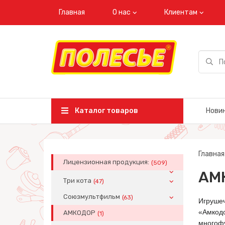
Главная
О нас
Клиентам
Каталог товаров
Нови
Главная
Лицензионная продукция:
(509)
АМ
Три кота
(47)
Союзмультфильм
(63)
Игруше
«Амко
АМКОДОР
(1)
многоф