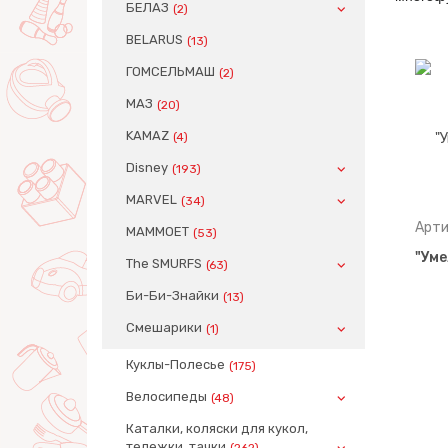
БЕЛАЗ
(2)
BELARUS
(13)
ГОМСЕЛЬМАШ
(2)
МАЗ
(20)
KAMAZ
(4)
Disney
(193)
MARVEL
(34)
Арти
MAMMOET
(53)
"Уме
The SMURFS
(63)
Би-Би-Знайки
(13)
Смешарики
(1)
Куклы-Полесье
(175)
Велосипеды
(48)
Каталки, коляски для кукол,
тележки, тачки
(262)