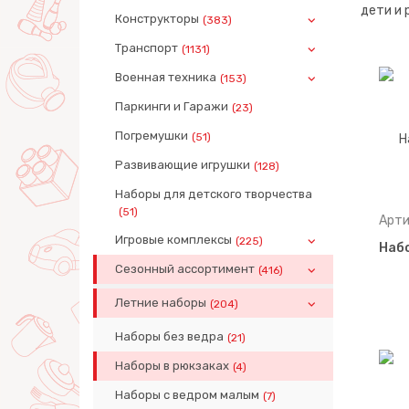
дети и 
Конструкторы
(383)
Транспорт
(1131)
Военная техника
(153)
Паркинги и Гаражи
(23)
Погремушки
(51)
Развивающие игрушки
(128)
Наборы для детского творчества
(51)
Арти
Игровые комплексы
(225)
Набо
Сезонный ассортимент
(416)
Летние наборы
(204)
Наборы без ведра
(21)
Наборы в рюкзаках
(4)
Наборы с ведром малым
(7)