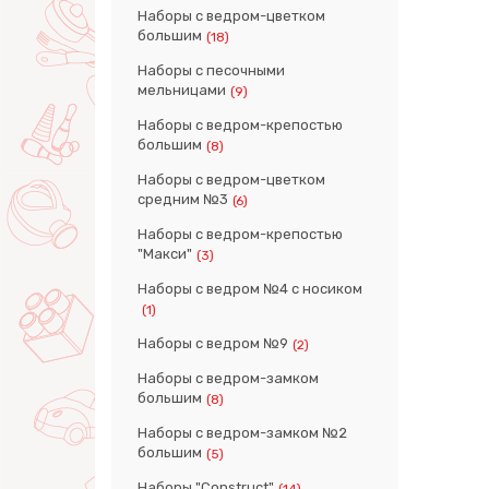
Наборы с ведром-цветком
большим
(18)
Наборы с песочными
мельницами
(9)
Наборы с ведром-крепостью
большим
(8)
Наборы с ведром-цветком
средним №3
(6)
Наборы с ведром-крепостью
"Макси"
(3)
Наборы с ведром №4 с носиком
(1)
Наборы с ведром №9
(2)
Наборы с ведром-замком
большим
(8)
Наборы с ведром-замком №2
большим
(5)
Наборы "Construct"
(14)