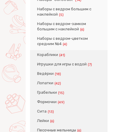
Наборы с ведром большим с
наклейкой
(5)
Наборы с ведром-замком
большим с наклейкой
(6)
Наборы с ведром-цветком
средним №4
(4)
Кораблики
(41)
Игрушки для игры с водой
(7)
Ведёрки
(18)
Лопатки
(42)
Грабельки
(15)
Формочки
(49)
Сита
(13)
Лейки
(6)
Песочные мельницы
(6)