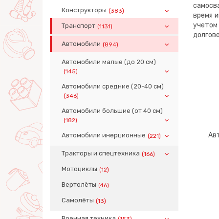
самосва
Конструкторы
(383)
время и
учетом
Транспорт
(1131)
долгове
Автомобили
(894)
Автомобили малые (до 20 см)
(145)
Автомобили средние (20-40 см)
(346)
Автомобили большие (от 40 см)
(182)
Авт
Автомобили инерционные
(221)
Тракторы и спецтехника
(166)
Мотоциклы
(12)
Вертолёты
(46)
Самолёты
(13)
Военная техника
(153)