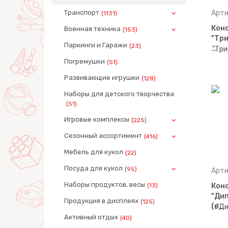
Транспорт
Арти
(1131)
Кон
Военная техника
(153)
"Три
Паркинги и Гаражи
(23)
…
Погремушки
(51)
Развивающие игрушки
(128)
Наборы для детского творчества
(51)
Игровые комплексы
(225)
Сезонный ассортимент
(416)
Мебель для кукол
(22)
Посуда для кукол
(95)
Арти
Наборы продуктов, весы
(13)
Кон
"Дип
Продукция в дисплеях
(125)
(в…
Активный отдых
(40)