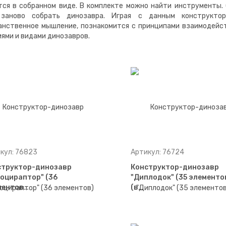
тся в собранном виде. В комплекте можно найти инструменты. 
заново собрать динозавра. Играя с данным конструктор
анственное мышление, познакомится с принципами взаимодейст
ями и видами динозавров.
кул: 76823
Артикул: 76724
структор-динозавр
Конструктор-динозавр
оцираптор" (36
"Диплодок" (35 элементо
ментов…
(в…