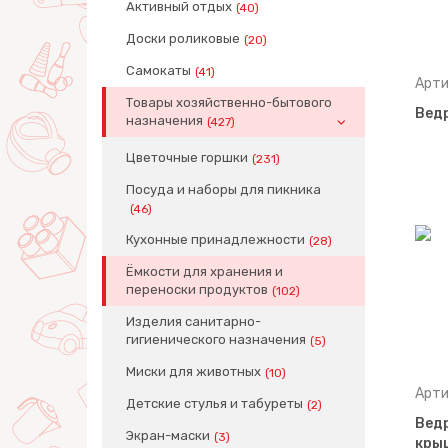
Активный отдых
(40)
Доски роликовые
(20)
Самокаты
(41)
Арти
Товары хозяйственно-бытового
Ведр
назначения
(427)
Цветочные горшки
(231)
Посуда и наборы для пикника
(46)
Кухонные принадлежности
(28)
Ёмкости для хранения и
переноски продуктов
(102)
Изделия санитарно-
гигиенического назначения
(5)
Миски для животных
(10)
Арти
Детские стулья и табуреты
(2)
Ведр
Экран-маски
(3)
крыш