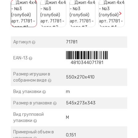
>
Артикул
71781
EAN-13
4810344071781
Размер игрушки в
550х270х410
собранном виде
Вид упаковки
m
Размер в упаковке
545х273х343
Вид групповой
M
упаковки
Примерный объем в
0,151