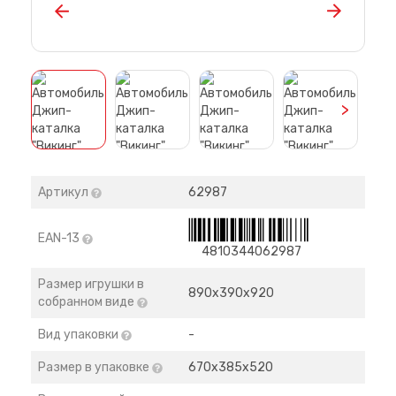
>
Артикул
62987
EAN-13
4810344062987
Размер игрушки в
890х390х920
собранном виде
Вид упаковки
-
Размер в упаковке
670х385х520