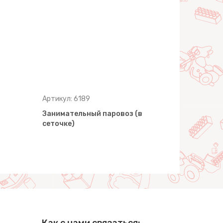
Артикул: 6189
Артикул: 6
Занимательный паровоз (в
Уточка-нес
сеточке)