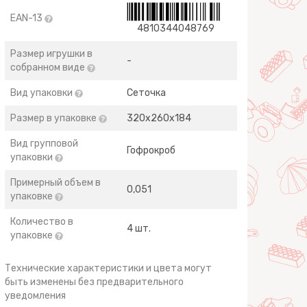
EAN-13
4810344048769
Размер игрушки в
-
собранном виде
Вид упаковки
Сеточка
Размер в упаковке
320х260х184
Вид групповой
Гофрокроб
упаковки
Примерный объем в
0,051
упаковке
Количество в
4 шт.
упаковке
Технические характеристики и цвета могут
быть изменены без предварительного
уведомления