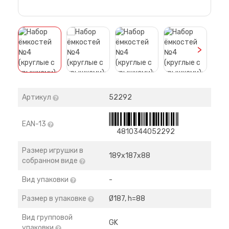
>
Артикул
52292
EAN-13
4810344052292
Размер игрушки в
189х187х88
собранном виде
Вид упаковки
-
Размер в упаковке
Ø187, h=88
Вид групповой
GK
упаковки